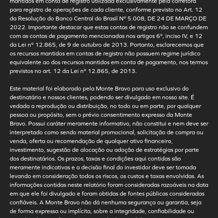
mantidos em conta de registro utilizada exclusivamente pela corretora
para registro de operações de cada cliente, conforme previsto no Art. 12
da Resolução do Banco Central do Brasil Nº 5.008, DE 24 DE MARÇO DE
2022. Importante destacar que estas contas de registro não se confundem
com as contas de pagamento mencionadas nos artigos 6º, inciso IV, e 12
da Lei nº 12.865, de 9 de outubro de 2013. Portanto, esclarecemos que
os recursos mantidos em contas de registro não possuem regime jurídico
equivalente ao dos recursos mantidos em conta de pagamento, nos termos
previstos no art. 12 da Lei nº 12.865, de 2013.
Este material foi elaborado pela Monte Bravo para uso exclusivo do
destinatário e nossos clientes, podendo ser divulgado em nosso site. É
vedada a reprodução ou distribuição, no todo ou em parte, por qualquer
pessoa ou propósito, sem o prévio consentimento expresso da Monte
Bravo. Possui caráter meramente informativo, não constitui e nem deve ser
interpretado como sendo material promocional, solicitação de compra ou
venda, oferta ou recomendação de qualquer ativo financeiro,
investimento, sugestão de alocação ou adoção de estratégias por parte
dos destinatários. Os prazos, taxas e condições aqui contidas são
meramente indicativas e a decisão final do investidor deve ser tomada
levando em consideração todos os riscos, os custos e taxas envolvidas. As
informações contidas neste relatório foram consideradas razoáveis na data
em que ele foi divulgado e foram obtidas de fontes públicas consideradas
confiáveis. A Monte Bravo não dá nenhuma segurança ou garantia, seja
de forma expressa ou implícita, sobre a integridade, confiabilidade ou