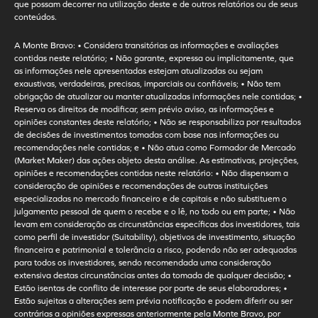
que possam decorrer na utilização deste e de outros relatórios ou de seus
conteúdos.
A Monte Bravo: • Considera transitórias as informações e avaliações
contidas neste relatório; • Não garante, expressa ou implicitamente, que
as informações nele apresentadas estejam atualizadas ou sejam
exaustivas, verdadeiras, precisas, imparciais ou confiáveis; • Não tem
obrigação de atualizar ou manter atualizadas informações nele contidas; •
Reserva os direitos de modificar, sem prévio aviso, as informações e
opiniões constantes deste relatório; • Não se responsabiliza por resultados
de decisões de investimentos tomadas com base nas informações ou
recomendações nele contidas; e • Não atua como Formador de Mercado
(Market Maker) das ações objeto desta análise. As estimativas, projeções,
opiniões e recomendações contidas neste relatório: • Não dispensam a
consideração de opiniões e recomendações de outras instituições
especializadas no mercado financeiro e de capitais e não substituem o
julgamento pessoal de quem o recebe e o lê, no todo ou em parte; • Não
levam em consideração as circunstâncias específicas dos investidores, tais
como perfil de investidor (Suitability), objetivos de investimento, situação
financeira e patrimonial e tolerância a risco, podendo não ser adequadas
para todos os investidores, sendo recomendada uma consideração
extensiva destas circunstâncias antes da tomada de qualquer decisão; •
Estão isentas de conflito de interesse por parte de seus elaboradores; •
Estão sujeitas a alterações sem prévia notificação e podem diferir ou ser
contrárias a opiniões expressas anteriormente pela Monte Bravo, por